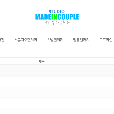
사진
스튜디오갤러리
스냅갤러리
필름갤러리
오프라인
제목