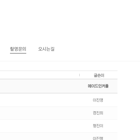
촬영문의
오시는길
글쓴이
메이드인커플
이진영
경진희
형진이
이진형