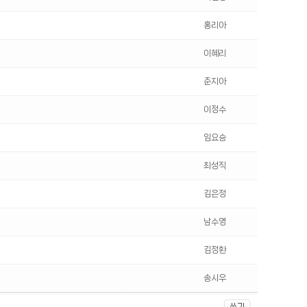
홍리아
이혜리
준지아
이정수
임요승
최성직
김은정
남수영
김정환
송시우